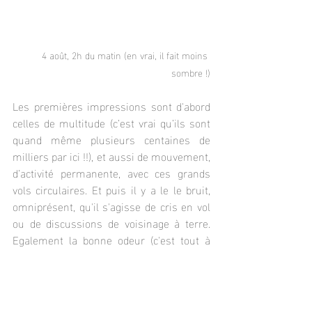
4 août, 2h du matin (en vrai, il fait moins 
sombre !)
Les premières impressions sont d'abord 
celles de multitude (c’est vrai qu’ils sont 
quand même plusieurs centaines de 
milliers par ici !!), et aussi de mouvement, 
d’activité permanente, avec ces grands 
vols circulaires. Et puis il y a le le bruit, 
omniprésent, qu'il s'agisse de cris en vol 
ou de discussions de voisinage à terre. 
Egalement la bonne odeur (c'est tout à 
fait subjectif, bien sûr) typique des 
colonies d’oiseaux marins.