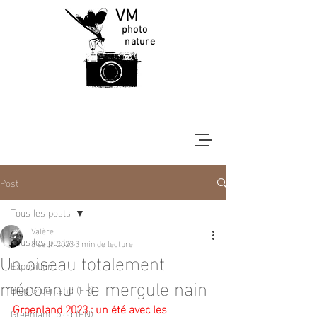
VM
photo
nature
Post
Tous les posts
Valère
Tous les posts
8 sept. 2023
3 min de lecture
Un oiseau totalement
Expositions
méconnu : le mergule nain
Blog Groenland (FR)
Groenland 2023 : un été avec les 
Greenland blog (EN)