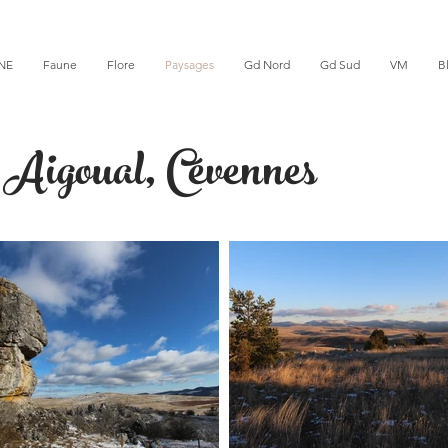
NE
Faune
Flore
Paysages
Gd Nord
Gd Sud
VM
B
 Aigoual, Cévennes