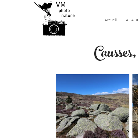
VM
photo
nature
Accueil
A LA U
Causses,