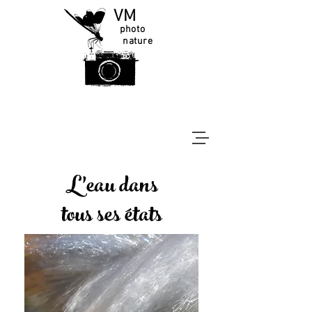
VM
photo
nature
L'eau dans
tous ses états