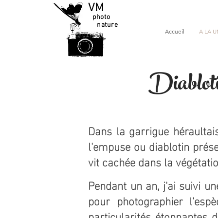
VM
photo
nature
Accueil
A LA U
Diabloti
Dans la garrigue héraultai
l'empuse ou diablotin prése
vit cachée dans la végétati
Pendant un an, j'ai suivi u
pour photographier l'esp
particularités étonnantes 