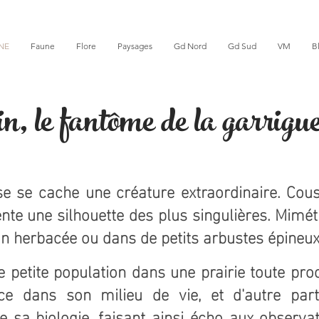
NE
Faune
Flore
Paysages
Gd Nord
Gd Sud
VM
B
n, le fantôme de la garrigu
se se cache une créature extraordinaire. Cous
nte une silhouette des plus singulières. Mimét
on herbacée ou dans de petits arbustes épineux
ne petite population dans une prairie toute pr
èce dans son milieu de vie, et d'autre par
de sa biologie, faisant ainsi écho aux observ